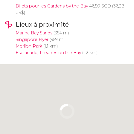
Billets pour les Gardens by the Bay
46,50
SGD
(36,38
US$
)
Lieux à proximité
Marina Bay Sands
(354 m)
Singapore Flyer
(959 m)
Merlion Park
(1.1 km)
Esplanade, Theatres on the Bay
(1.2 km)
Cliquez ici pour utiliser la carte