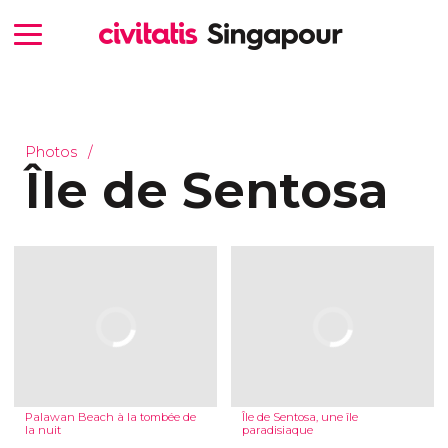
Photos
Île de Sentosa
Palawan Beach à la tombée de
Île de Sentosa, une île
la nuit
paradisiaque