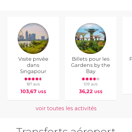
Visite privée
Billets pour les
F
dans
Gardens by the
Singapour
Bay
187 avis
109 avis
103,67
36,22
US$
US$
voir toutes les activités
Transferts aéroport